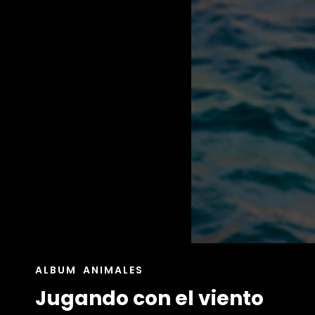
ENLACES
ALBUM
ANIMALES
DE
Jugando con el viento
LAS
CATEGORÍAS