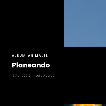
ENLACES
ALBUM
ANIMALES
DE
Planeando
LAS
CATEGORÍAS
6 Abril, 2012
Julio Abalde