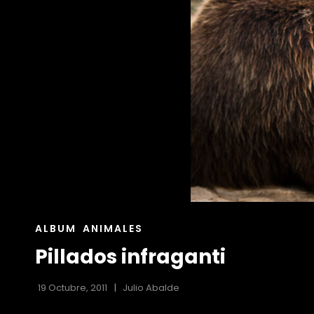
ENLACES
ALBUM
ANIMALES
DE
Pillados infraganti
LAS
CATEGORÍAS
19 Octubre, 2011
Julio Abalde