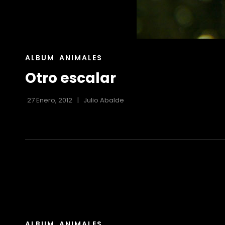
ENLACES
ALBUM
ANIMALES
DE
Otro escalar
LAS
CATEGORÍAS
27 Enero, 2012
Julio Abalde
ENLACES
ALBUM
ANIMALES