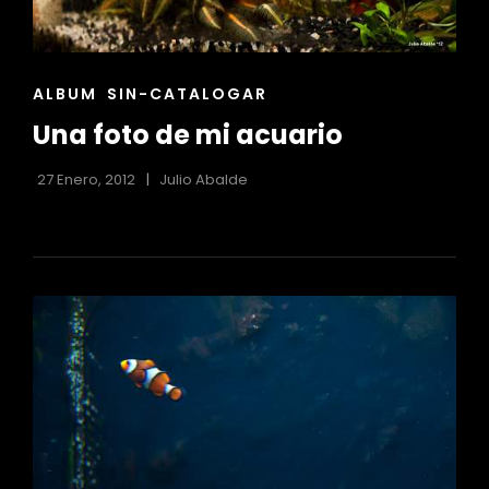
ENLACES
ALBUM
SIN-CATALOGAR
DE
Una foto de mi acuario
LAS
CATEGORÍAS
27 Enero, 2012
Julio Abalde