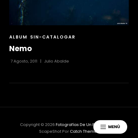
ENLACES
ALBUM
SIN-CATALOGAR
DE
Nemo
LAS
CATEGORÍAS
7 Agosto, 2011
Julio Abalde
Copyright © 2026
Fotografías De Un Principiante
|
MENÚ
ScapeShot Por
Catch Themes