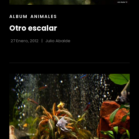
ENLACES
ALBUM
ANIMALES
DE
Otro escalar
LAS
CATEGORÍAS
27 Enero, 2012
Julio Abalde