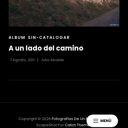
ENLACES
ALBUM
SIN-CATALOGAR
DE
A un lado del camino
LAS
CATEGORÍAS
7 Agosto, 2011
Julio Abalde
Copyright © 2026
Fotografías De Un Principiante
|
MENÚ
ScapeShot Por
Catch Themes