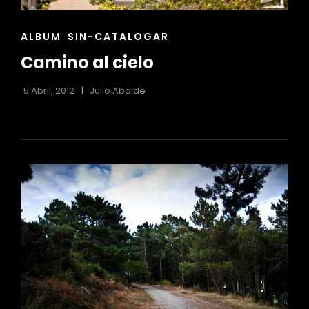
ENLACES
ALBUM
SIN-CATALOGAR
DE
Camino al cielo
LAS
CATEGORÍAS
5 Abril, 2012
Julio Abalde