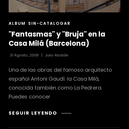
ENLACES
ALBUM
SIN-CATALOGAR
DE
"Fantasmas" y "Bruja" en la
LAS
CATEGORÍAS
Casa Milá (Barcelona)
31 Agosto, 2008
Julio Abalde
Una de las obras del famoso arquitecto
español Antoni Gaudí: la Casa Milá,
conocida también como La Pedrera.
Puedes conocer
"FANTASMAS"
SEGUIR LEYENDO
Y
"BRUJA"