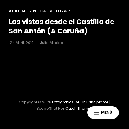
ENLACES
ALBUM
SIN-CATALOGAR
DE
Las vistas desde el Castillo de
LAS
CATEGORÍAS
San Antón (A Coruña)
24 Abril, 2010
Julio Abalde
Copyright © 2026
Fotografías De Un Principiante
|
ScapeShot Por
Catch Themes
MENÚ