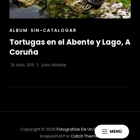
ENLACES
ALBUM
SIN-CATALOGAR
DE
Tortugas en el Abente y Lago, A
LAS
CATEGORÍAS
Coruña
31 Julio, 2011
Julio Abalde
Copyright © 2026
Fotografías De Un Principiante
|
MENÚ
ScapeShot Por
Catch Themes