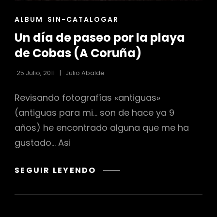
ENLACES
ALBUM
SIN-CATALOGAR
DE
Un día de paseo por la playa
LAS
CATEGORÍAS
de Cobas (A Coruña)
25 Julio, 2011
Julio Abalde
Revisando fotografías «antiguas»
(antiguas para mi… son de hace ya 9
años) he encontrado alguna que me ha
gustado… Asi
UN
SEGUIR LEYENDO
DÍA
DE
PASEO