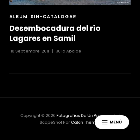
ENLACES
ALBUM
SIN-CATALOGAR
DE
Desembocadura del río
LAS
CATEGORÍAS
Lagares en Samil
10 Septiembre, 2011
Julio Abalde
Copyright © 2026
Fotografías De Un Principiante
|
MENÚ
ScapeShot Por
Catch Themes