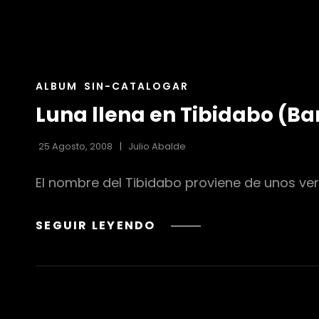
ENLACES
ALBUM
SIN-CATALOGAR
DE
Luna llena en Tibidabo (Ba
LAS
CATEGORÍAS
25 Agosto, 2008
Julio Abalde
El nombre del Tibidabo proviene de unos versíc
LUNA
SEGUIR LEYENDO
LLENA
EN
TIBIDABO
(BARCELONA)