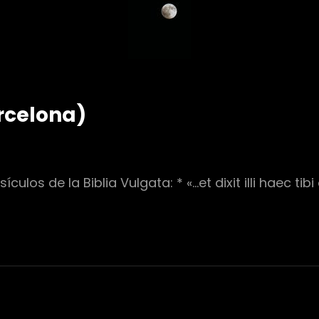
rcelona)
ulos de la Biblia Vulgata: * «…et dixit illi haec ti