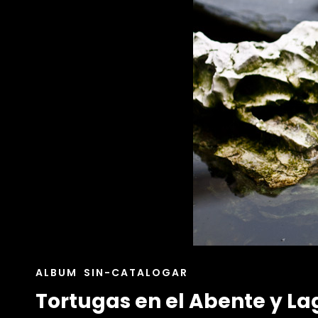
ENLACES
ALBUM
SIN-CATALOGAR
DE
Tortugas en el Abente y La
LAS
CATEGORÍAS