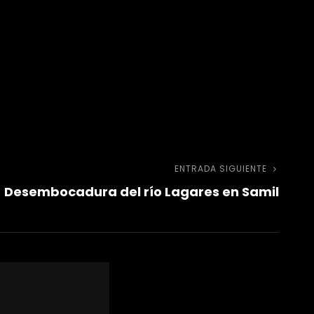
ENTRADA SIGUIENTE
Entra
Desembocadura del río Lagares en Samil
sigui