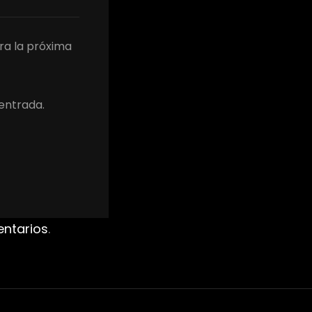
ra la próxima
 entrada.
entarios
.