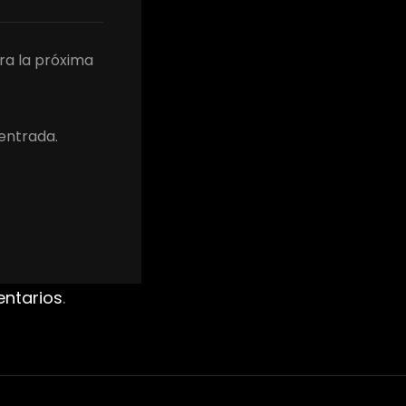
ra la próxima
 entrada.
entarios
.