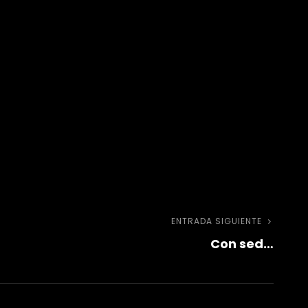
ENTRADA SIGUIENTE
Entra
Con sed…
sigui