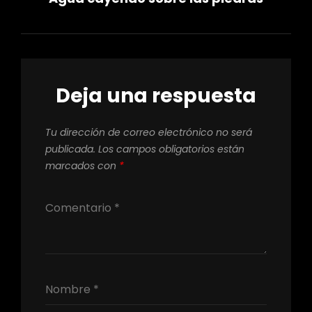
r
o
(
k
S
(
e
S
a
e
b
a
r
b
e
r
e
e
n
e
u
n
Deja una respuesta
n
u
a
n
v
a
e
v
n
e
Tu dirección de correo electrónico no será
t
n
a
t
publicada.
Los campos obligatorios están
n
a
a
n
marcados con
*
n
a
u
n
e
u
v
e
a
v
)
a
)